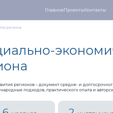
Главное
Проекты
Контакты
тия региона
циально-экономи
иона
вития регионов – документ средне- и долгосрочно
народные подходов, практического опыта и авторс
6
2