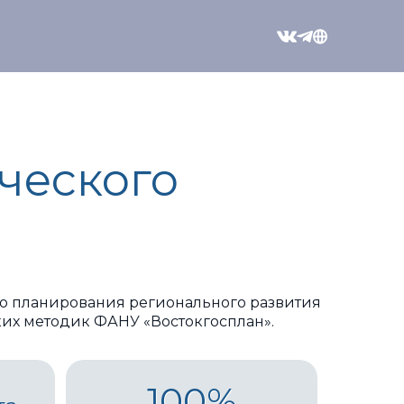
VK
Telegram
Восточный
ческого
го планирования регионального развития
ких методик ФАНУ «Востокгосплан».
100%